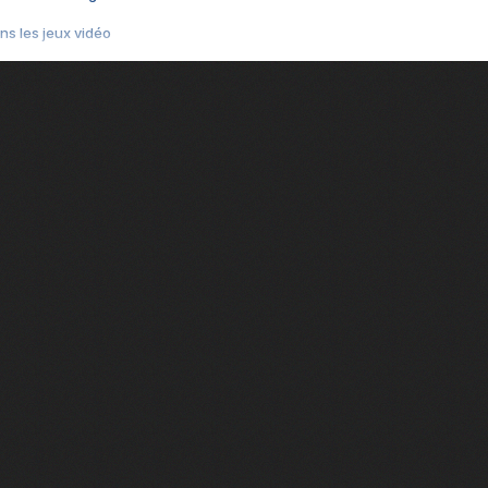
s les jeux vidéo
us choquant de Rockstar ? - Le scandale BULLY
e plus moche de Steam
du RÊVE tourne au CAUCHEMAR
pendant 8 heures
it… à tort
umiliés par un jeu vidéo
ire - Final Fantasy 8
ti un empire - Age of Empires
story DOFUS
tard, il crée l'un des pires jeux de tous les temps, MindsEye.
 jamais... Le Kickstarter maudit