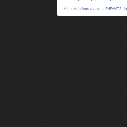
Le problème avec les ENFANTS dan
Et si GTA n'était pas le jeu le pl
J'ai perdu 70 heures sur le jeu l
Cyberpunk 2077, quand vendre 
Le jeu qui a piraté mon cerveau 
Le GTA que tout le monde détesta
Le jour où les États-Unis ont été h
Succéder au meilleur jeu de l'histo
Comment une idée improbable a bâ
De Roubaix à Tokyo : la success 
Il crée GTA. Quelques années plus 
Ce Phénix du jeu vidéo ne renaîtra