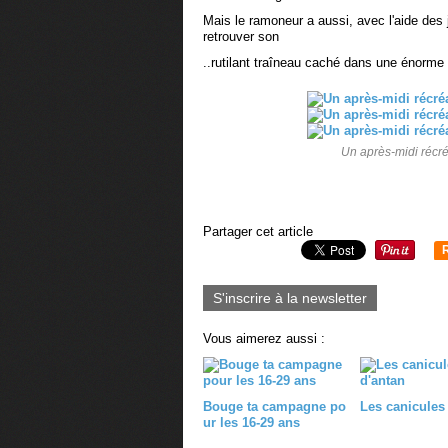
Mais le ramoneur a aussi, avec l'aide de
retrouver son
..rutilant traîneau caché dans une énorme 
Un après-midi récréa
Partager cet article
S'inscrire à la newsletter
Vous aimerez aussi :
Bouge ta campagne po
Les canicules
ur les 16-29 ans