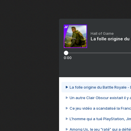
Hall of Game
La folle origine du
0:00
La folle origine du Battle Royale -
Un autre Clair Obscur existait il y
Ce jeu vidéo a scandalisé la Franc
L’homme qui a tué PlayStation, J
Among Us, le jeu “raté” qui a défié