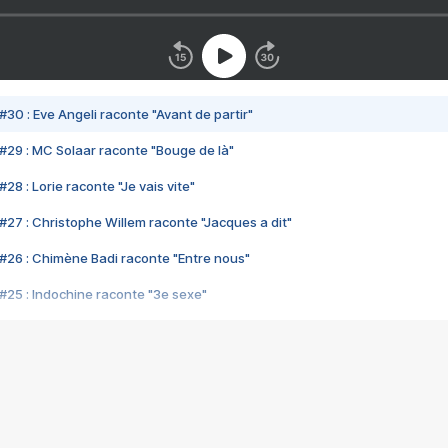
#30 : Eve Angeli raconte "Avant de partir"
#29 : MC Solaar raconte "Bouge de là"
28 : Lorie raconte "Je vais vite"
#27 : Christophe Willem raconte "Jacques a dit"
#26 : Chimène Badi raconte "Entre nous"
#25 : Indochine raconte "3e sexe"
#24 : Zaho raconte "C'est chelou"
#23 : Patrick Bruel raconte "Au café des délices"
#22 : Kyo raconte "Le chemin"
#21 : Nolwenn Leroy raconte "Cassé"